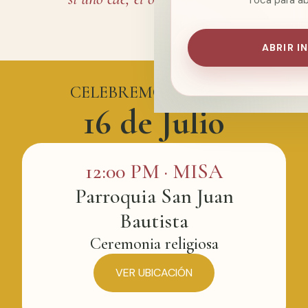
Toca para abr
ABRIR I
CELEBREMOS JUNTOS
16 de Julio
12:00 PM · MISA
Parroquia San Juan
Bautista
Ceremonia religiosa
VER UBICACIÓN