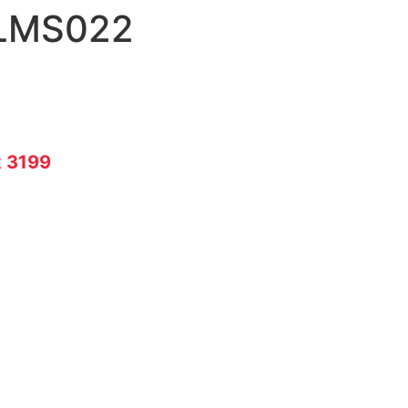
 LMS022
k 3199