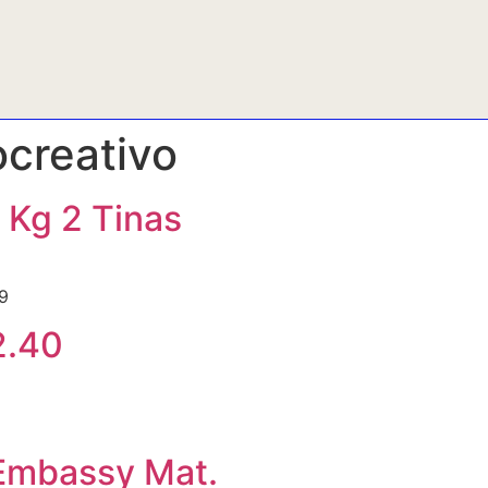
ocreativo
 Kg 2 Tinas
9
2.40
 Embassy Mat.