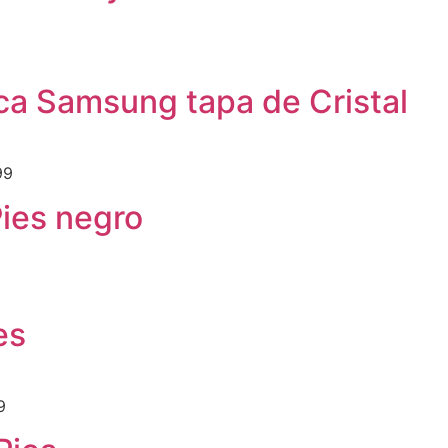
9
ca Samsung tapa de Cristal
99
Pies negro
es
9