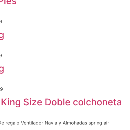
Pies
9
g
9
g
99
King Size Doble colchoneta
e regalo Ventilador Navia y Almohadas spring air