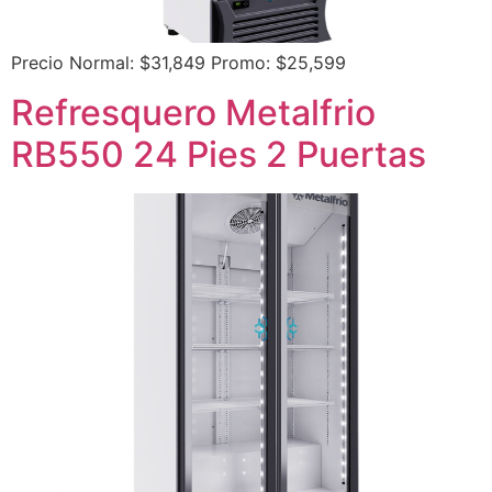
Precio Normal: $31,849 Promo: $25,599
Refresquero Metalfrio
RB550 24 Pies 2 Puertas